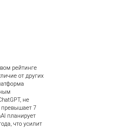
овом рейтинге
тличие от других
платформа
нным
hatGPT, не
 превышает 7
nAI планирует
ода, что усилит