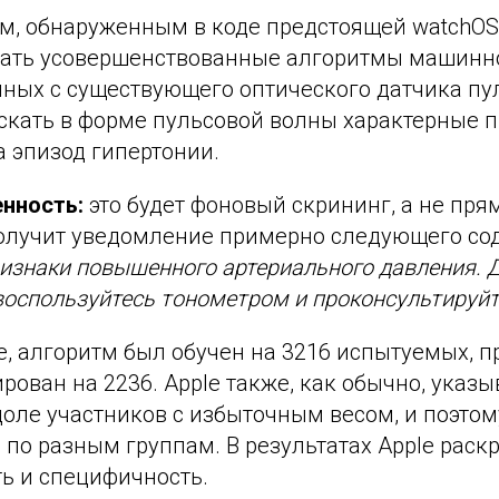
м, обнаруженным в коде предстоящей watchOS 
вать усовершенствованные алгоритмы машинн
ных с существующего оптического датчика пул
скать в форме пульсовой волны характерные п
 эпизод гипертонии.
нность:
это будет фоновый скрининг, а не пря
олучит уведомление примерно следующего со
изнаки повышенного артериального давления. 
оспользуйтесь тонометром и проконсультируйт
, алгоритм был обучен на 3216 испытуемых, пр
ирован на 2236. Apple также, как обычно, указы
оле участников с избыточным весом, и поэтом
по разным группам. В результатах Apple раск
ь и специфичность.