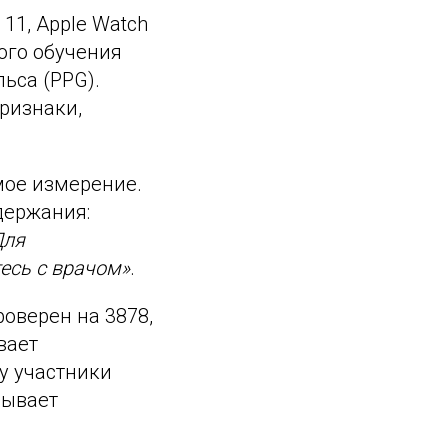
11, Apple Watch
ого обучения
ьса (PPG).
ризнаки,
мое измерение.
держания:
Для
есь с врачом»
.
оверен на 3878,
вает
у участники
рывает