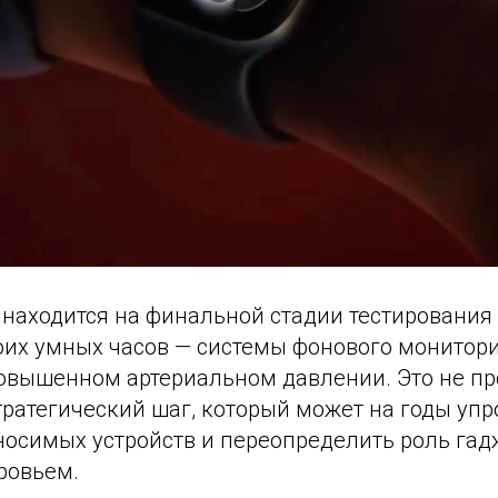
 находится на финальной стадии тестирования
оих умных часов — системы фонового монитори
овышенном артериальном давлении. Это не пр
тратегический шаг, который может на годы уп
носимых устройств и переопределить роль гад
ровьем.