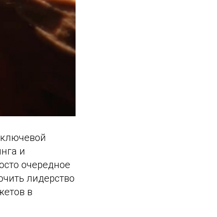
 ключевой
нга и
осто очередное
рочить лидерство
жетов в