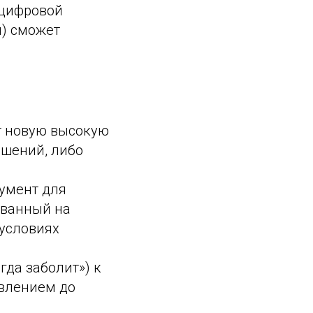
 цифровой
я) сможет
т новую высокую
ешений, либо
умент для
ованный на
 условиях
гда заболит») к
авлением до