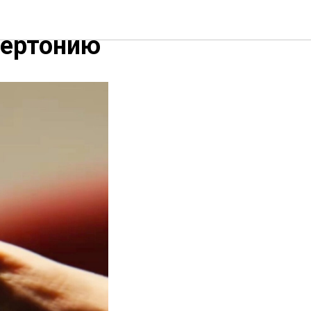
ech:
пертонию