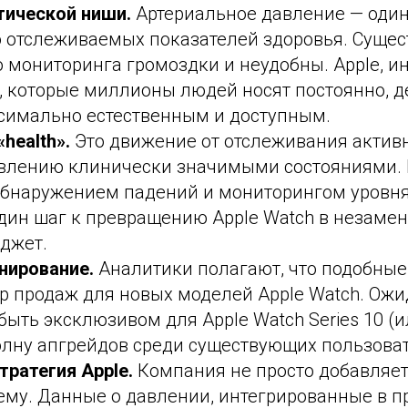
тической ниши.
Артериальное давление — один
о отслеживаемых показателей здоровья. Суще
 мониторинга громоздки и неудобны. Apple, ин
, которые миллионы людей носят постоянно, д
симально естественным и доступным.
health».
Это движение от отслеживания активн
авлению клинически значимыми состояниями. 
обнаружением падений и мониторингом уровня
 один шаг к превращению Apple Watch в незам
джет.
нирование.
Аналитики полагают, что подобные
 продаж для новых моделей Apple Watch. Ожид
ыть эксклюзивом для Apple Watch Series 10 (ил
олну апгрейдов среди существующих пользова
тратегия Apple.
Компания не просто добавляет
тему. Данные о давлении, интегрированные в 