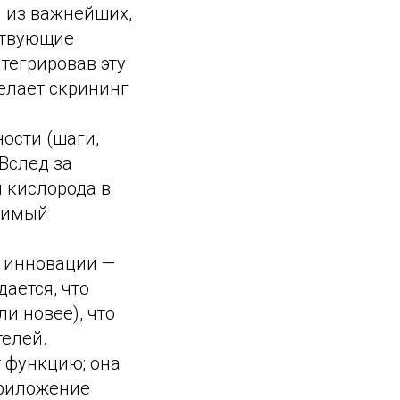
 из важнейших,
ствующие
тегрировав эту
елает скрининг
ости (шаги,
Вслед за
 кислорода в
енимый
 инновации —
ается, что
и новее), что
телей.
 функцию; она
приложение