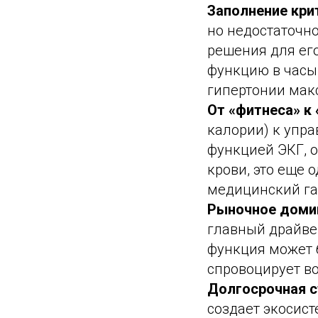
Заполнение кри
но недостаточн
решения для его
функцию в часы
гипертонии мак
От «фитнеса» к «
калории) к упр
функцией ЭКГ, 
крови, это еще
медицинский га
Рыночное доми
главный драйвер
функция может б
спровоцирует в
Долгосрочная с
создает экосис